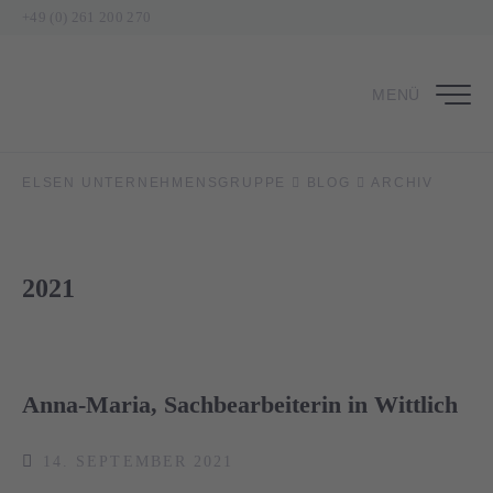
+49 (0) 261 200 270
MENÜ
ELSEN UNTERNEHMENSGRUPPE
BLOG
ARCHIV
2021
Anna-Maria, Sachbearbeiterin in Wittlich
14. SEPTEMBER 2021