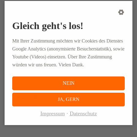
12. MAI 2021
Neugeschäfte kalkulieren und Kunden entlang der gesamten
Gleich geht's los!
Supply Chain beraten – das fällt in den Aufgabenbereich von
Tobias (30), der seit Sommer 2020 als Projektmanager bei
Mit Ihrer Zustimmung möchten wir Cookies des Dienstes
unserer Logistikberatung Chaindson tätig ist.
Google Analytics (anonymisierte Besucherstatistik), sowie
Youtube (Videos) einsetzen. Über Ihre Zustimmung
würden wir uns freuen. Vielen Dank.
WEITERLESEN …
NEIN
Seite 2 von 3
JA, GERN
Zurück
1
2
3
Vorwärts
Impressum
Datenschutz