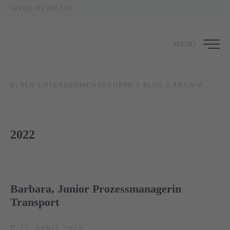
+49 (0) 261 200 270
MENÜ
ELSEN UNTERNEHMENSGRUPPE
BLOG
ARCHIV
2022
Barbara, Junior Prozessmanagerin
Transport
12. APRIL 2022