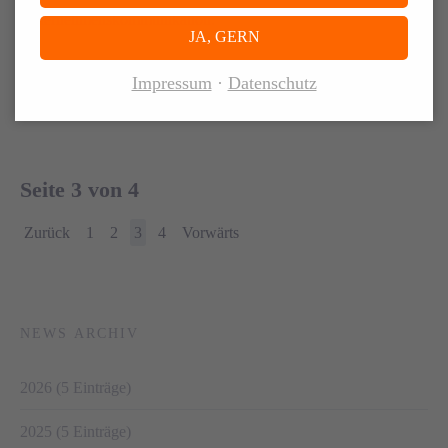
Unternehmenskommunikation.
JA, GERN
Impressum
Datenschutz
WEITERLESEN …
Seite 3 von 4
Zurück
1
2
3
4
Vorwärts
NEWS ARCHIV
2026 (5 Einträge)
2025 (5 Einträge)