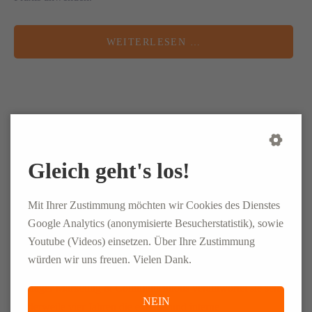
WEITERLESEN …
Julia, Managerin Marketing &
Gleich geht's los!
Communications
Mit Ihrer Zustimmung möchten wir Cookies des Dienstes
09. FEBRUAR 2022
Google Analytics (anonymisierte Besucherstatistik), sowie
Youtube (Videos) einsetzen. Über Ihre Zustimmung
Abwechslungsreich, inspirierend und nicht selten lustig – so
würden wir uns freuen. Vielen Dank.
beschreibt Julia die Team-Arbeit in der ELSEN-Gruppe. Als
Manager Marketing & Communications verantwortet sie seit
NEIN
mittlerweile vier Jahren die externe und interne