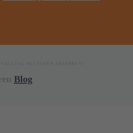
TSALLTAG BEI ELSEN ERFAHREN?
eren
Blog