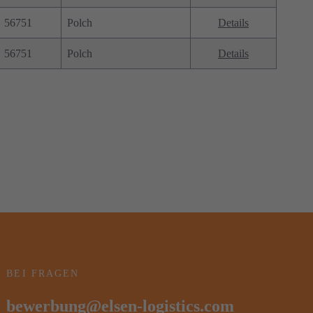
56751
Polch
Details
56751
Polch
Details
BEI FRAGEN
bewerbung@elsen-logistics.com