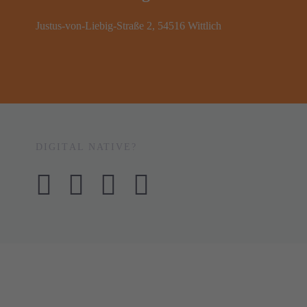
Justus-von-Liebig-Straße 2, 54516 Wittlich
DIGITAL NATIVE?