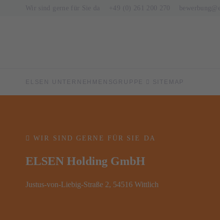
Wir sind gerne für Sie da
+49 (0) 261 200 270
bewerbung@el
ELSEN UNTERNEHMENSGRUPPE
SITEMAP
WIR SIND GERNE FÜR SIE DA
ELSEN Holding GmbH
Justus-von-Liebig-Straße 2, 54516 Wittlich