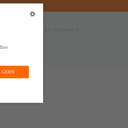
TSALLTAG BEI ELSEN ERFAHREN?
s
eren
Blog
Ihre
, GERN