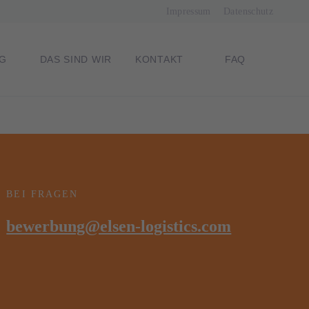
Navigation
Impressum
Datenschutz
überspringen
G
DAS SIND WIR
KONTAKT
FAQ
BEI FRAGEN
bewerbung@elsen-logistics.com