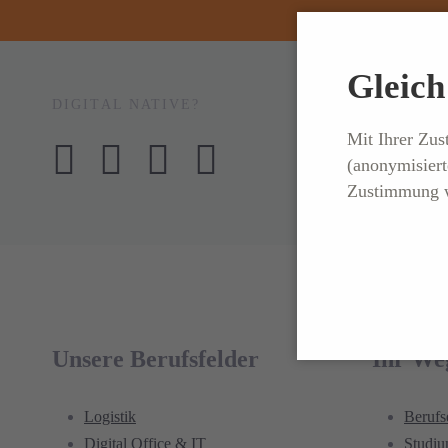
Gleich 
DIGITAL NATIVE?
Mit Ihrer Zu
(anonymisiert
Zustimmung w
Unsere Berufsfelder
Ihr We
Logistik
Berufs
Digital Office & IT
Studi