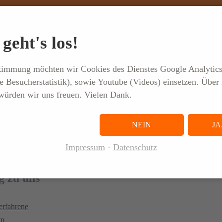
geht's los!
MEHR ÜBER DEN ARBEI
stimmung möchten wir Cookies des Dienstes Google Analytic
Lesen Sie uns
e Besucherstatistik), sowie Youtube (Videos) einsetzen. Über 
ürden wir uns freuen. Vielen Dank.
NEIN
JA
Impressum
Datenschutz
g zu uns
erfahrene
um