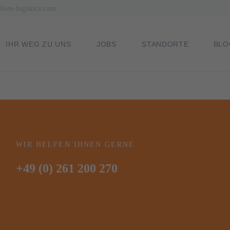
sen-logistics.com
NAVIGATION
IHR WEG ZU UNS
JOBS
STANDORTE
BLO
ÜBERSPRINGEN
WIR HELFEN IHNEN GERNE
+49 (0) 261 200 270