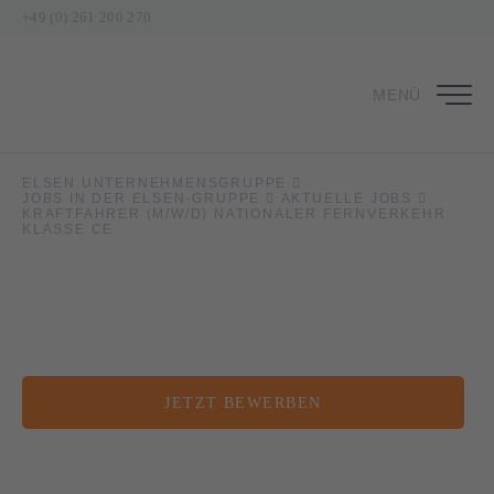
+49 (0) 261 200 270
MENÜ
Kraftfahrer (m/w/d) nationaler
ELSEN UNTERNEHMENSGRUPPE
Fernverkehr Klasse CE
JOBS IN DER ELSEN-GRUPPE
AKTUELLE JOBS
KRAFTFAHRER (M/W/D) NATIONALER FERNVERKEHR
KLASSE CE
in Großraum Jena
JETZT BEWERBEN