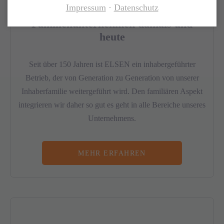
Impressum
Datenschutz
Familienunternehmen damals und
heute
Seit über 150 Jahren ist ELSEN ein inhabergeführter
Betrieb, der von Generation zu Generation von unserer
Inhaberfamilie weitergeführt wird. Den familiären Aspekt
integrieren wir daher so gut es geht in alle Bereiche unseres
Unternehmens.
MEHR ERFAHREN