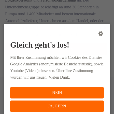
Logistikberatung
und
Personaldienstleistung
an. Die
Unternehmensgruppe beschäftigt an rund 30 Standorten in
Europa rund 1.400 Mitarbeiter und betreut internationale
Automobilzulieferer, Unternehmen aus dem Handel, oder der
Elektro- und der Luftfahrtindustrie, aber auch viele mittelständi­
sche Unternehmen aus den verschiedensten Bereichen.
Gleich geht's los!
MEHR ERFAHREN
Mit Ihrer Zustimmung möchten wir Cookies des Dienstes
Google Analytics (anonymisierte Besucherstatistik), sowie
Youtube (Videos) einsetzen. Über Ihre Zustimmung
würden wir uns freuen. Vielen Dank.
Ihre Vorteile bei der ELSEN-Gruppe
NEIN
JA, GERN