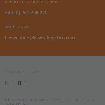
WIR HELFEN IHNEN GERNE
+49 (0) 261 200 270
BEI FRAGEN
bewerbung@elsen-logistics.com
DIGITAL NATIVE?
MEHR ÜBER DEN ARBEITSALLTAG BEI ELSEN
ERFAHREN?