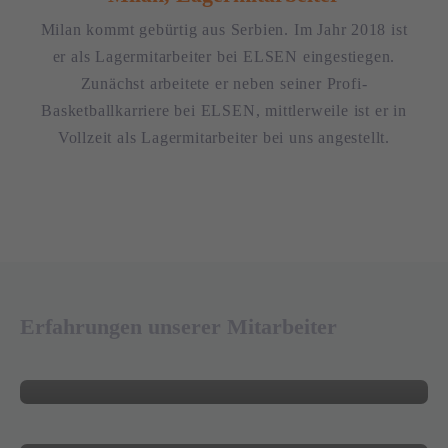
Milan kommt gebürtig aus Serbien. Im Jahr 2018 ist
er als Lagermitarbeiter bei ELSEN eingestiegen.
Zunächst arbeitete er neben seiner Profi-
Basketballkarriere bei ELSEN, mittlerweile ist er in
Vollzeit als Lagermitarbeiter bei uns angestellt.
03. JUNI 2026
Erfahrungen unserer Mitarbeiter
27. APRIL 2026
Jakub Lenarczyk, Carrier Manager
Alexander Caspary, Sales & Business
Development Manager
20. FEBRUAR 2026