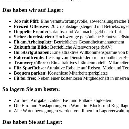
Das haben wir auf Lager:
Job mit Pfiff:
Eine verantwortungsvolle, abwechslungsreiche T
Freizeit-Offensive:
26 Urlaubstage (steigend mit Betriebszugeh
Doppelte Freude:
Urlaubs- und Weihnachtsgeld nach Tarif
Sicher durchstarten:
Hochwertige persönliche Schutzausrüst
Fit am Arbeitsplatz:
Betriebliches Gesundheitsmanagement
Zukunft im Blick:
Betriebliche Altersvorsorge (bAV)
Ihr Startguthaben:
Eine attraktive Willkommensprämie von b
Fahrradfreude:
Leasing von Diensträdern mit monatlicher B
Teamvergrößerer:
Ein attraktives Prämienmodell "Mitarbeiter
Für Sparfüchse:
Attraktive Rabatte auf Reisen, Mode und Te
Bequem parken:
Kostenlose Mitarbeiterparkplätze
Fit for free:
Neben einer kostenlosen Mitgliedschaft in unserem
So lagern Sie am besten:
Zu Ihren Aufgaben zählen Be- und Entladetätigkeiten
Die Ein- und Auslagerung von Waren im Block- und Regallage
Alle Warenbewegungen werden von Ihnen im Lagerverwaltung
Das haben Sie auf Lager: