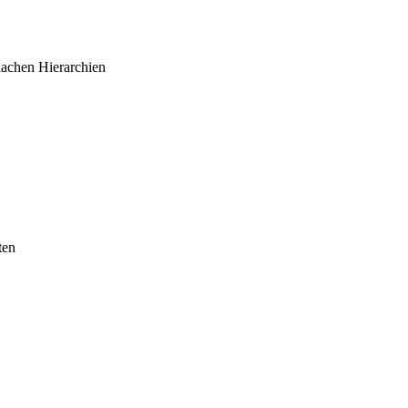
lachen Hierarchien
ten