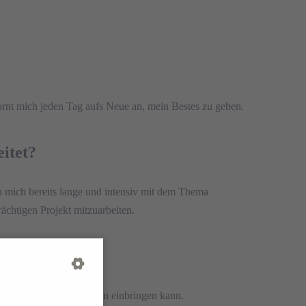
pornt mich jeden Tag aufs Neue an, mein Bestes zu geben.
itet?
h mich bereits lange und intensiv mit dem Thema
rächtigen Projekt mitzuarbeiten.
mmer meine eigenen Ideen einbringen kann.