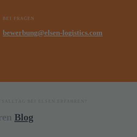
BEI FRAGEN
bewerbung@elsen-logistics.com
TSALLTAG BEI ELSEN ERFAHREN?
eren
Blog