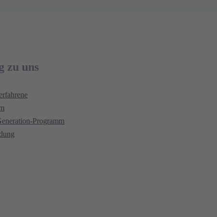
g zu uns
erfahrene
um
Generation-Programm
ldung