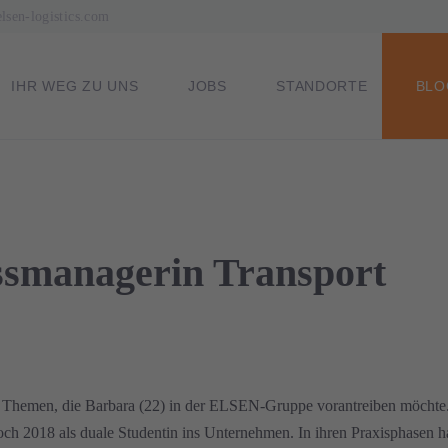
sen-logistics.com
NAVIGATION
IHR WEG ZU UNS
JOBS
STANDORTE
BLO
ÜBERSPRINGEN
ssmanagerin Transport
e Themen, die Barbara (22) in der ELSEN-Gruppe vorantreiben möchte. 
edoch 2018 als duale Studentin ins Unternehmen. In ihren Praxisphasen 