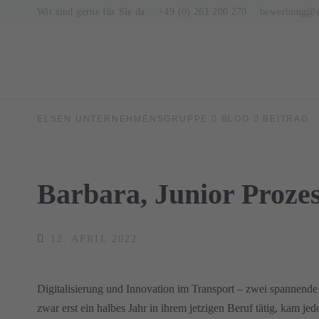
Wir sind gerne für Sie da
+49 (0) 261 200 270
bewerbung@el
ELSEN UNTERNEHMENSGRUPPE
BLOG
BEITRAG
Barbara, Junior Proze
12. APRIL 2022
Digitalisierung und Innovation im Transport – zwei spannend
zwar erst ein halbes Jahr in ihrem jetzigen Beruf tätig, kam j