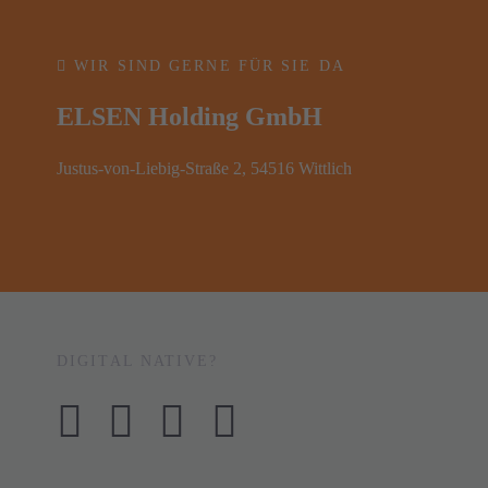
WIR SIND GERNE FÜR SIE DA
ELSEN Holding GmbH
Justus-von-Liebig-Straße 2, 54516 Wittlich
DIGITAL NATIVE?