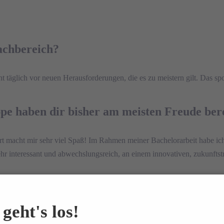
achbereich?
t täglich vor neuen Herausforderungen, die es zu meistern gilt. Das s
e haben dir bisher am meisten Freude bere
ort macht mir sehr viel Spaß! Im Rahmen meiner Bachelorarbeit habe ic
sehr interessant und abwechslungsreich, an einem innovativen, zukunftst
m Arbeitsalltag?
geht's los!
ag etwas Neues dazu lerne, mich so weiterentwickle und bei ELSEN i