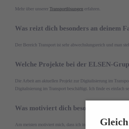
Mehr über unserer
Transportlösungen
erfahren.
Was reizt dich besonders an deinem F
Der Bereich Transport ist sehr abwechslungsreich und man steh
Welche Projekte bei der ELSEN-Grupp
Die Arbeit am aktuellen Projekt zur Digitalisierung im Transp
Digitalisierung im Transport beschäftigt. Ich finde es einfach 
Was motiviert dich besonders in deine
Gleich 
Am meisten motiviert mich, dass ich in meinem Beruf jeden T