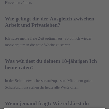
Einzelnen zählen.
Wie gelingt dir der Ausgleich zwischen
Arbeit und Privatleben?
Ich nutze meine freie Zeit optimal aus. So bin ich wieder
motiviert, um in die neue Woche zu starten.
Was würdest du deinem 18-jährigen Ich
heute raten?
In der Schule etwas besser aufzupassen! Mit einem guten
Schulabschluss stehen dir heute alle Wege offen.
Wenn jemand fragt: Wie erklärst du