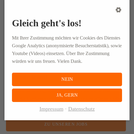
deinen Freunden und Bekannten in
einfachen Worten, was ELSEN macht?
Gleich geht's los!
ELSEN ist für Logistik von A-Z verantwortlich!
Mit Ihrer Zustimmung möchten wir Cookies des Dienstes
Google Analytics (anonymisierte Besucherstatistik), sowie
Youtube (Videos) einsetzen. Über Ihre Zustimmung
würden wir uns freuen. Vielen Dank.
Join our team!
NEIN
Eine Unternehmensgruppe, vier Geschäftsbereiche und
JA, GERN
zahlreiche Karrieremöglichkeiten! Jetzt unsere offenen Stellen
deutschlandweit entdecken!
Impressum
Datenschutz
ZU UNSEREN JOBS