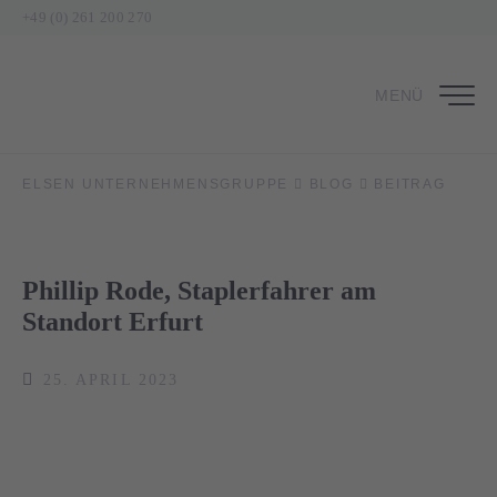
+49 (0) 261 200 270
MENÜ
ELSEN UNTERNEHMENSGRUPPE
BLOG
BEITRAG
Phillip Rode, Staplerfahrer am
Standort Erfurt
25. APRIL 2023