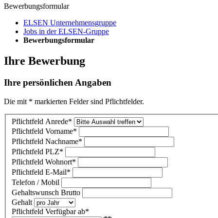
Bewerbungsformular
ELSEN Unternehmensgruppe
Jobs in der ELSEN-Gruppe
Bewerbungsformular
Ihre Bewerbung
Ihre persönlichen Angaben
Die mit * markierten Felder sind Pflichtfelder.
Pflichtfeld
Anrede
*
Pflichtfeld
Vorname
*
Pflichtfeld
Nachname
*
Pflichtfeld
PLZ
*
Pflichtfeld
Wohnort
*
Pflichtfeld
E-Mail
*
Telefon / Mobil
Gehaltswunsch Brutto
Gehalt
Pflichtfeld
Verfügbar ab
*