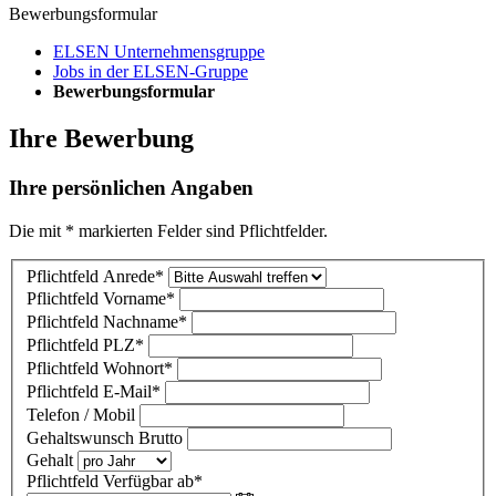
Bewerbungsformular
ELSEN Unternehmensgruppe
Jobs in der ELSEN-Gruppe
Bewerbungsformular
Ihre Bewerbung
Ihre persönlichen Angaben
Die mit * markierten Felder sind Pflichtfelder.
Pflichtfeld
Anrede
*
Pflichtfeld
Vorname
*
Pflichtfeld
Nachname
*
Pflichtfeld
PLZ
*
Pflichtfeld
Wohnort
*
Pflichtfeld
E-Mail
*
Telefon / Mobil
Gehaltswunsch Brutto
Gehalt
Pflichtfeld
Verfügbar ab
*