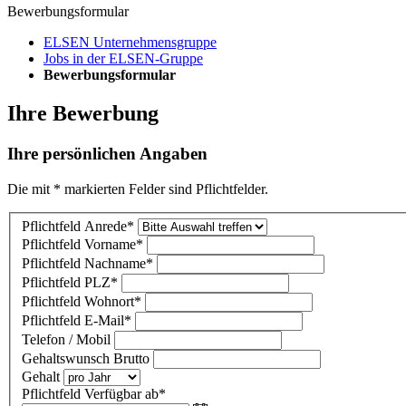
Bewerbungsformular
ELSEN Unternehmensgruppe
Jobs in der ELSEN-Gruppe
Bewerbungsformular
Ihre Bewerbung
Ihre persönlichen Angaben
Die mit * markierten Felder sind Pflichtfelder.
Pflichtfeld
Anrede
*
Pflichtfeld
Vorname
*
Pflichtfeld
Nachname
*
Pflichtfeld
PLZ
*
Pflichtfeld
Wohnort
*
Pflichtfeld
E-Mail
*
Telefon / Mobil
Gehaltswunsch Brutto
Gehalt
Pflichtfeld
Verfügbar ab
*