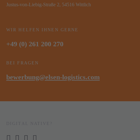
Justus-von-Liebig-Straße 2, 54516 Wittlich
WIR HELFEN IHNEN GERNE
+49 (0) 261 200 270
BEI FRAGEN
bewerbung@elsen-logistics.com
DIGITAL NATIVE?