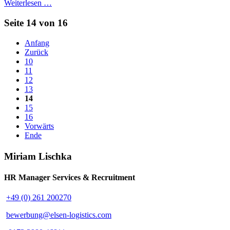
Weiterlesen …
Seite 14 von 16
Anfang
Zurück
10
11
12
13
14
15
16
Vorwärts
Ende
Miriam Lischka
HR Manager Services & Recruitment
+49 (0) 261 200270
bewerbung@elsen-logistics.com